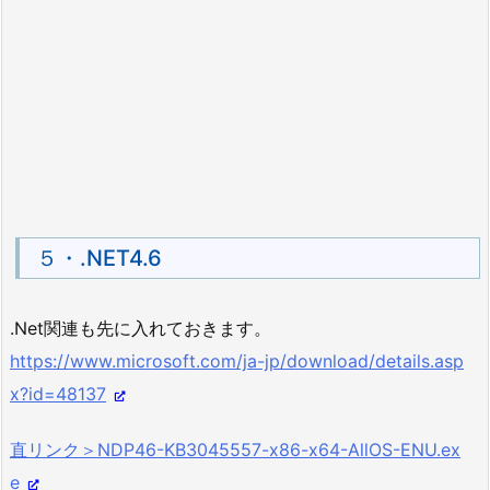
５・.NET4.6
.Net関連も先に入れておきます。
https://www.microsoft.com/ja-jp/download/details.asp
x?id=48137
直リンク＞NDP46-KB3045557-x86-x64-AllOS-ENU.ex
e