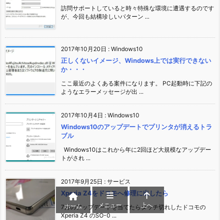
訪問サポートしていると時々特殊な環境に遭遇するのです
が、今回も結構珍しいパターン ...
2017年10月20日
:
Windows10
正しくないイメージ、Windows上では実行できない
か・・・
ここ最近のよくある案件になります。 PC起動時に下記の
ようなエラーメッセージが出 ...
2017年10月4日
:
Windows10
Windows10のアップデートでプリンタが消えるトラ
ブル
Windows10はこれから年に2回ほど大規模なアップデー
トがされ ...
2017年9月25日
:
サービス
Xperia Z4をドコモへ修理に出したら
メニュー
上へ
ホーム
7月のアップデートを当てたらタッチ切れしたドコモの
Xperia Z4 のSO-0 ...