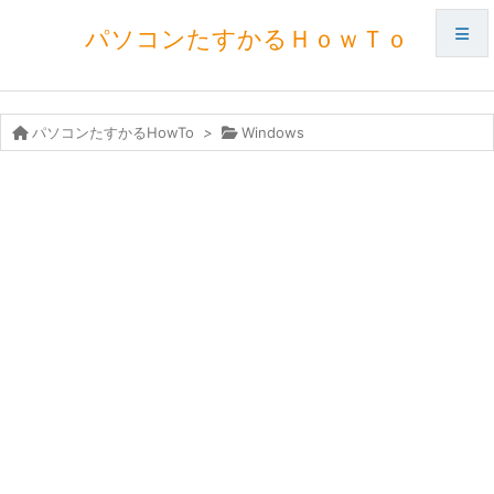
パソコンたすかるＨｏｗＴｏ
メニュ
パソコンたすかるHowTo
>
Windows
サイド
前へ
次へ
検索