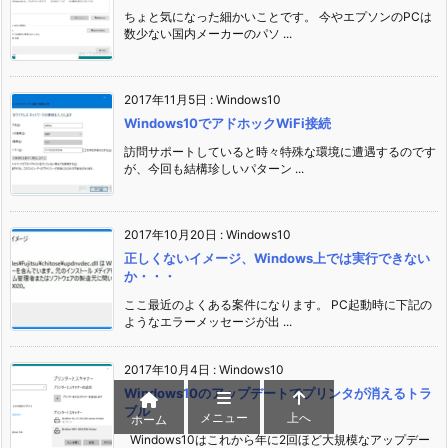
ちょと気になった細かいことです。 今やエプソンのPCは
数少ない国内メーカーのパソ ...
2017年11月5日
:
Windows10
Windows10でアドホックWiFi接続
訪問サポートしていると時々特殊な環境に遭遇するのです
が、今回も結構珍しいパターン ...
2017年10月20日
:
Windows10
正しくないイメージ、Windows上では実行できない
か・・・
ここ最近のよくある案件になります。 PC起動時に下記の
ようなエラーメッセージが出 ...
2017年10月4日
:
Windows10
Windows10のアップデートでプリンタが消えるトラ
ブル
メニュー
上へ
ホーム
Windows10はこれから年に2回ほど大規模なアップデー