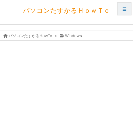
パソコンたすかるＨｏｗＴｏ
メニュ
パソコンたすかるHowTo
>
Windows
サイド
前へ
次へ
検索