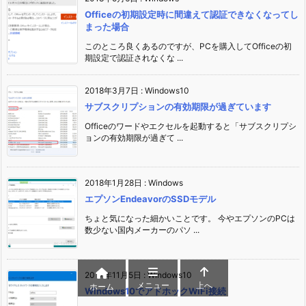
Officeの初期設定時に間違えて認証できなくなってし
まった場合
このところ良くあるのですが、PCを購入してOfficeの初
期設定で認証されなくな ...
2018年3月7日
:
Windows10
サブスクリプションの有効期限が過ぎています
Officeのワードやエクセルを起動すると「サブスクリプシ
ョンの有効期限が過ぎて ...
2018年1月28日
:
Windows
エプソンEndeavorのSSDモデル
ちょと気になった細かいことです。 今やエプソンのPCは
数少ない国内メーカーのパソ ...
2017年11月5日
:
Windows10
メニュー
上へ
ホーム
Windows10でアドホックWiFi接続