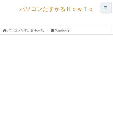
パソコンたすかるＨｏｗＴｏ
メニュ
パソコンたすかるHowTo
>
Windows
サイド
前へ
次へ
検索