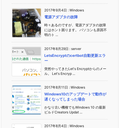
2017年9月4日
:
Windows
電源アダプタの故障
時々あるのですが、電源アダプタの故障
にはホント困ります。 パソコンも原因不
明のト ...
2017年8月29日
:
server
LetsEncryptのcertbot自動更新エラ
ー
突然やってきたLet's Encryptからのメー
ル。 Let's Encryp ...
2017年8月11日
:
Windows
Windows10のアップデートで動作が
遅くなってしまった場合
かなり古い機種でもWindows 10 の最新
ビルドCreators Updat ...
2017年8月4日
:
Windows