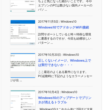
ちょと気になった細かいことです。 今や
エプソンのPCは数少ない国内メーカーの
パソ ...
2017年11月5日
:
Windows10
Windows10でアドホックWiFi接続
訪問サポートしていると時々特殊な環境
に遭遇するのですが、今回も結構珍しい
パターン ...
2017年10月20日
:
Windows10
正しくないイメージ、Windows上で
は実行できないか・・・
ここ最近のよくある案件になります。
PC起動時に下記のようなエラーメッセー
ジが出 ...
2017年10月4日
:
Windows10
Windows10のアップデートでプリン
タが消えるトラブル
Windows10はこれから年に2回ほど大規