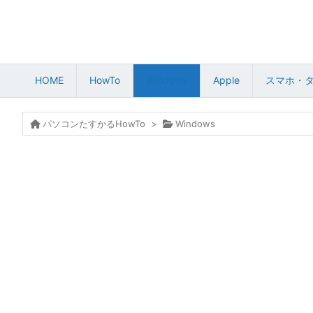
HOME
HowTo
Windows
Apple
スマホ・
パソコンたすかるHowTo
>
Windows