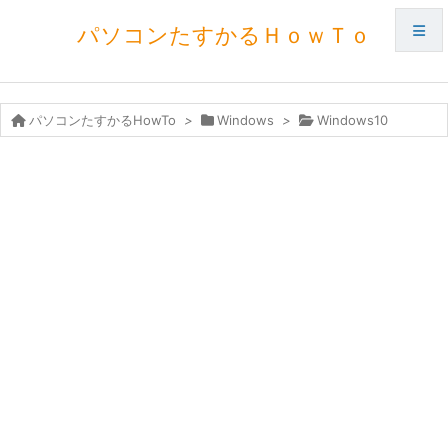
パソコンたすかるＨｏｗＴｏ
メニュ
パソコンたすかるHowTo
>
Windows
>
Windows10
サイド
前へ
次へ
検索