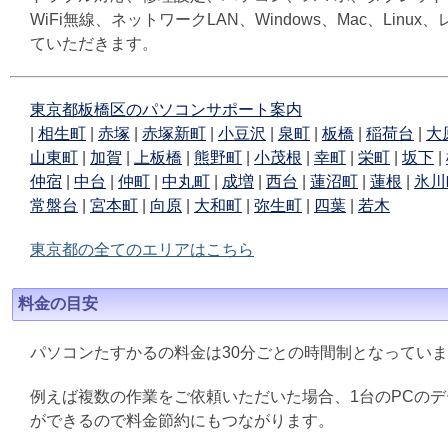
WiFi無線、ネットワークLAN、Windows、Mac、L
ていただきます。
東京都板橋区のパソコンサポート案内
|
相生町
|
赤塚
|
赤塚新町
|
小豆沢
|
泉町
|
板橋
|
稲荷台
|
大
山東町
|
加賀
|
上板橋
|
熊野町
|
小茂根
|
幸町
|
栄町
|
坂下
|
仲宿
|
中台
|
仲町
|
中丸町
|
成増
|
西台
|
蓮沼町
|
蓮根
|
氷川
常盤台
|
宮本町
|
向原
|
大和町
|
弥生町
|
四葉
|
若木
東京都の全てのエリアはこちら
料金の目安
パソコンたすかるの料金は30分ごとの時間制となってい
例えば複数の作業をご依頼いただいた場合、1台のPCの
ができるので料金節約にもつながります。