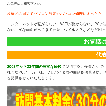
お気軽にご相談下さい。
板橋区の周辺でパソコン設定やパソコン修理に困ったら、
インターネットが繋がらない、WiFiが繋がらない、PC
ない、変な画面が出てきて邪魔、ウイルス？などなど困っ
お電話は直
代表:
2003年から23年間の豊富な経験
で親切丁寧に作業させて
様々なPCメーカー様、プロバイダ様や回線提供業者様、
を提供させていただきます。