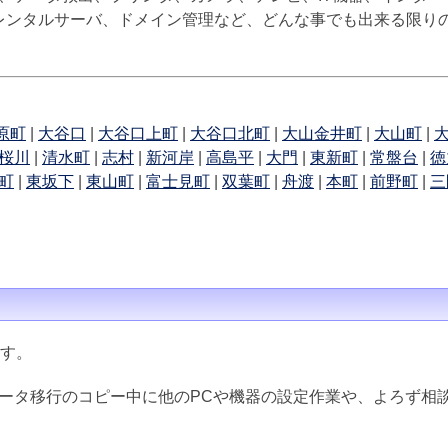
inux、レンタルサーバ、ドメイン管理など、どんな事でも出来る限
原町
|
大谷口
|
大谷口上町
|
大谷口北町
|
大山金井町
|
大山町
|
桜川
|
清水町
|
志村
|
新河岸
|
高島平
|
大門
|
東新町
|
常盤台
|
徳
町
|
東坂下
|
東山町
|
富士見町
|
双葉町
|
舟渡
|
本町
|
前野町
|
三
ます。
データ移行のコピー中に他のPCや機器の設定作業や、よろず相