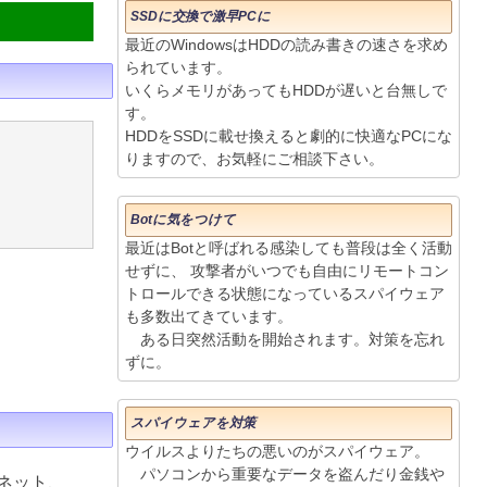
SSDに交換で激早PCに
最近のWindowsはHDDの読み書きの速さを求め
られています。
いくらメモリがあってもHDDが遅いと台無しで
す。
HDDをSSDに載せ換えると劇的に快適なPCにな
りますので、お気軽にご相談下さい。
Botに気をつけて
最近はBotと呼ばれる感染しても普段は全く活動
せずに、 攻撃者がいつでも自由にリモートコン
トロールできる状態になっているスパイウェア
も多数出てきています。
ある日突然活動を開始されます。対策を忘れ
ずに。
スパイウェアを対策
ウイルスよりたちの悪いのがスパイウェア。
パソコンから重要なデータを盗んだり金銭や
ネット、