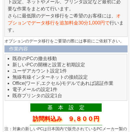
ト設定、ネットやメール、プリンタ設定など最初に必
要な作業をまとめて行います。
さらに最低限のデータ移行をご希望のお客様には、
オ
プションでデータ移行を追加料金30分1,000円で
行いま
す。
オプションのデータ移行をご要望の際には事前にご依頼下さい。
作業内容
既存のPCの撤去移動
新しいPCの開梱と設置と初期設定
ユーザアカウント設定1件
無線有線インターネットの接続設定
Office(ワード,エクセル)モデルであれば認証作業
電子メールの設定1件
既存プリンタの設定1台
基 本 設 定
訪問料込み ９,８００円
注：対象の新しいPCは日本国内で販売されているPCメーカー製の