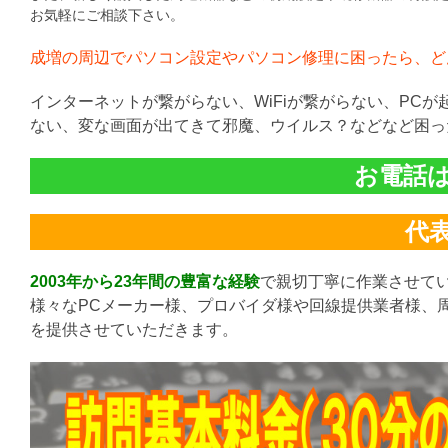
お気軽にご相談下さい。
成増の周辺でパソコン設定やパソコン修理に困ったら、ど
インターネットが繋がらない、WiFiが繋がらない、PC
ない、変な画面が出てきて邪魔、ウイルス？などなど困っ
お電話は直
代表:
2003年から23年間の豊富な経験
で親切丁寧に作業させて
様々なPCメーカー様、プロバイダ様や回線提供業者様、
を提供させていただきます。