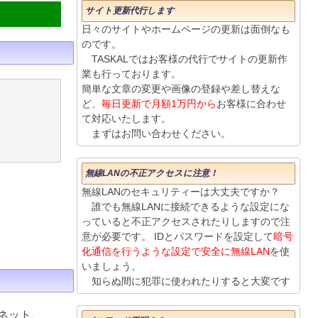
サイト更新代行します
日々のサイトやホームページの更新は面倒なも
のです。
TASKALではお客様の代行でサイトの更新作
業も行っております。
簡単な文章の変更や画像の登録や差し替えな
ど、
毎日更新で月額1万円から
お客様に合わせ
て対応いたします。
まずはお問い合わせください。
無線LANの不正アクセスに注意！
無線LANのセキュリティーは大丈夫ですか？
誰でも無線LANに接続できるような設定にな
っていると不正アクセスされたりしますので注
意が必要です。 IDとパスワードを設定して
暗号
化通信を行うような設定で安全に無線LAN
を使
いましょう。
知らぬ間に犯罪に使われたりすると大変です
ネット、