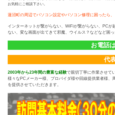
お気軽にご相談下さい。
蓮沼町の周辺でパソコン設定やパソコン修理に困ったら、
インターネットが繋がらない、WiFiが繋がらない、PC
ない、変な画面が出てきて邪魔、ウイルス？などなど困っ
お電話は直
代表:
2003年から23年間の豊富な経験
で親切丁寧に作業させて
様々なPCメーカー様、プロバイダ様や回線提供業者様、
を提供させていただきます。