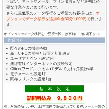
ト設定、ネットやメール、プリンタ設定など最初に必
要な作業をまとめて行います。
さらに最低限のデータ移行をご希望のお客様には、
オ
プションでデータ移行を追加料金30分1,000円で
行いま
す。
オプションのデータ移行をご要望の際には事前にご依頼下さい。
作業内容
既存のPCの撤去移動
新しいPCの開梱と設置と初期設定
ユーザアカウント設定1件
無線有線インターネットの接続設定
Office(ワード,エクセル)モデルであれば認証作業
電子メールの設定1件
既存プリンタの設定1台
基 本 設 定
訪問料込み ９,８００円
注：対象の新しいPCは日本国内で販売されているPCメーカー製の