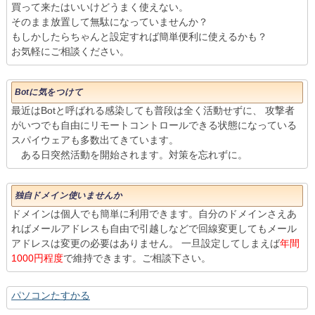
買って来たはいいけどうまく使えない。
そのまま放置して無駄になっていませんか？
もしかしたらちゃんと設定すれば簡単便利に使えるかも？
お気軽にご相談ください。
Botに気をつけて
最近はBotと呼ばれる感染しても普段は全く活動せずに、 攻撃者
がいつでも自由にリモートコントロールできる状態になっている
スパイウェアも多数出てきています。
ある日突然活動を開始されます。対策を忘れずに。
独自ドメイン使いませんか
ドメインは個人でも簡単に利用できます。自分のドメインさえあ
ればメールアドレスも自由で引越しなどで回線変更してもメール
アドレスは変更の必要はありません。 一旦設定してしまえば
年間
1000円程度
で維持できます。ご相談下さい。
パソコンたすかる