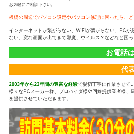
お気軽にご相談下さい。
板橋の周辺でパソコン設定やパソコン修理に困ったら、ど
インターネットが繋がらない、WiFiが繋がらない、PC
ない、変な画面が出てきて邪魔、ウイルス？などなど困っ
お電話は直
代表:
2003年から23年間の豊富な経験
で親切丁寧に作業させて
様々なPCメーカー様、プロバイダ様や回線提供業者様、
を提供させていただきます。