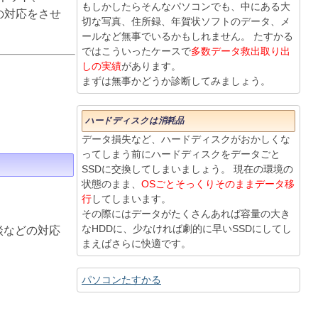
もしかしたらそんなパソコンでも、中にある大
りの対応をさせ
切な写真、住所録、年賀状ソフトのデータ、メ
ールなど無事でいるかもしれません。 たすかる
ではこういったケースで
多数データ救出取り出
しの実績
があります。
まずは無事かどうか診断してみましょう。
ハードディスクは消耗品
データ損失など、ハードディスクがおかしくな
ってしまう前にハードディスクをデータごと
SSDに交換してしまいましょう。 現在の環境の
状態のまま、
OSごとそっくりそのままデータ移
行
してしまいます。
その際にはデータがたくさんあれば容量の大き
なHDDに、少なければ劇的に早いSSDにしてし
談などの対応
まえばさらに快適です。
パソコンたすかる