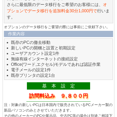
さらに最低限のデータ移行をご希望のお客様には、
オ
プションでデータ移行を追加料金30分1,000円で
行いま
す。
オプションのデータ移行をご要望の際には事前にご依頼下さい。
作業内容
既存のPCの撤去移動
新しいPCの開梱と設置と初期設定
ユーザアカウント設定1件
無線有線インターネットの接続設定
Office(ワード,エクセル)モデルであれば認証作業
電子メールの設定1件
既存プリンタの設定1台
基 本 設 定
訪問料込み ９,８００円
注：対象の新しいPCは日本国内で販売されているPCメーカー製の
新品パソコンのみとさせていただきます。
その他のメーカーのPCや展示品、中古PC等の場合は別途ご相談下