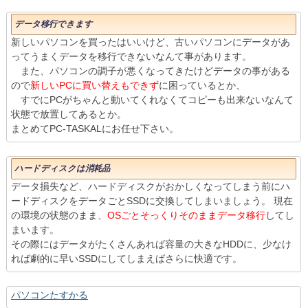
データ移行できます
新しいパソコンを買ったはいいけど、古いパソコンにデータがあ
ってうまくデータを移行できないなんて事があります。
また、パソコンの調子が悪くなってきたけどデータの事がある
ので
新しいPCに買い替えもできず
に困っているとか、
すでにPCがちゃんと動いてくれなくてコピーも出来ないなんて
状態で放置してあるとか。
まとめてPC-TASKALにお任せ下さい。
ハードディスクは消耗品
データ損失など、ハードディスクがおかしくなってしまう前にハ
ードディスクをデータごとSSDに交換してしまいましょう。 現在
の環境の状態のまま、
OSごとそっくりそのままデータ移行
してし
まいます。
その際にはデータがたくさんあれば容量の大きなHDDに、少なけ
れば劇的に早いSSDにしてしまえばさらに快適です。
パソコンたすかる