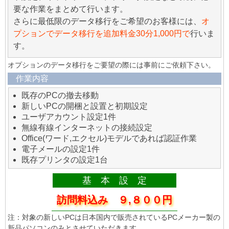
要な作業をまとめて行います。
さらに最低限のデータ移行をご希望のお客様には、
オ
プションでデータ移行を追加料金30分1,000円で
行いま
す。
オプションのデータ移行をご要望の際には事前にご依頼下さい。
作業内容
既存のPCの撤去移動
新しいPCの開梱と設置と初期設定
ユーザアカウント設定1件
無線有線インターネットの接続設定
Office(ワード,エクセル)モデルであれば認証作業
電子メールの設定1件
既存プリンタの設定1台
基 本 設 定
訪問料込み ９,８００円
注：対象の新しいPCは日本国内で販売されているPCメーカー製の
新品パソコンのみとさせていただきます。