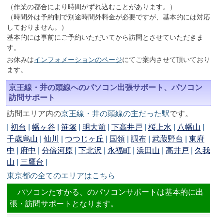
（作業の都合により時間がずれ込むことがあります。）
（時間外は予約制で別途時間外料金が必要ですが、基本的には対応
しておりません。）
基本的には事前にご予約いただいてから訪問とさせていただきま
す。
お休みは
インフォメーションのページ
にてご案内させて頂いており
ます。
京王線・井の頭線へのパソコン出張サポート、パソコン
訪問サポート
訪問エリア内の
京王線・井の頭線の主だった駅
です。
|
初台
|
幡ヶ谷
|
笹塚
|
明大前
|
下高井戸
|
桜上水
|
八幡山
|
千歳烏山
|
仙川
|
つつじヶ丘
|
国領
|
調布
|
武蔵野台
|
東府
中
|
府中
|
分倍河原
|
下北沢
|
永福町
|
浜田山
|
高井戸
|
久我
山
|
三鷹台
|
東京都の全てのエリアはこちら
パソコンたすかる、のパソコンサポートは基本的に出
張・訪問サポートとなります。