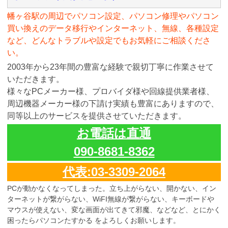
幡ヶ谷駅の周辺でパソコン設定、パソコン修理やパソコン
買い換えのデータ移行やインターネット、無線、各種設定
など、どんなトラブルや設定でもお気軽にご相談くださ
い。
2003年から23年間の豊富な経験で親切丁寧に作業させて
いただきます。
様々なPCメーカー様、プロバイダ様や回線提供業者様、
周辺機器メーカー様の下請け実績も豊富にありますので、
同等以上のサービスを提供させていただきます。
お電話は直通
090-8681-8362
代表:03-3309-2064
PCが動かなくなってしまった。立ち上がらない、開かない、イン
ターネットが繋がらない、WiFI無線が繋がらない、キーボードや
マウスが使えない、変な画面が出てきて邪魔、などなど、とにかく
困ったらパソコンたすかる をよろしくお願いします。