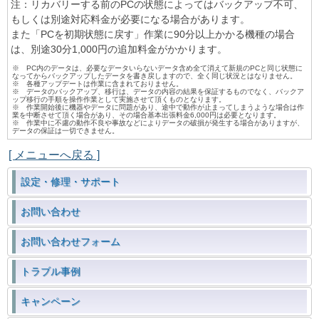
注：リカバリーする前のPCの状態によってはバックアップ不可、
もしくは別途対応料金が必要になる場合があります。
また「PCを初期状態に戻す」作業に90分以上かかる機種の場合
は、別途30分1,000円の追加料金がかかります。
※ PC内のデータは、必要なデータいらないデータ含め全て消えて新規のPCと同じ状態に
なってからバックアップしたデータを書き戻しますので、全く同じ状況とはなりません。
※ 各種アップデートは作業に含まれておりません。
※ データのバックアップ、移行は、データの内容の結果を保証するものでなく、バックア
ップ移行の手順を操作作業として実施させて頂くものとなります。
※ 作業開始後に機器やデータに問題があり、途中で動作が止まってしまうような場合は作
業を中断させて頂く場合があり、その場合基本出張料金6,000円は必要となります。
※ 作業中に不慮の動作不良や事故などによりデータの破損が発生する場合がありますが、
データの保証は一切できません。
[ メニューへ戻る ]
設定・修理・サポート
お問い合わせ
お問い合わせフォーム
トラブル事例
キャンペーン