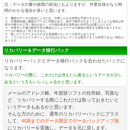
注：データの量や故障の状況にもよりますが、作業自体かなり時
間のかかる場合が多いと思います。
※ 機器やデータの状況によるため、作業にかかる時間は予測できません。
※ 作業開始後に機器やデータに問題があり、途中で動作が止まってしまうような場合は作
業を中断させて頂く場合があり、その場合基本出張料金6,000円は必要となります。
※ 作業中に不慮の動作不良や事故などによりデータの破損が発生する場合がありますが、
データの保証は一切できません。
※ 吸いだしたデータはそのまま直接開けないデータ形式もあります。
※ ソフトからエクスポートしなければならないデータは救出できても利用できない場合が
あります。
リカバリー＆データ移行パック
リカバリーパックとデータ移行パックを合わせたパックに
なります。
リカバリーの際に、これだけは消えたら困るというデータが少し
あるという方もいらっしゃるかと思います。
メールのアドレス帳、年賀状ソフトの住所録、写真な
ど、リカバリーする際にこれだけは取っておきたいと
いうデータもあるかと思います。
そんな方のために、通常のリカバリーパックにプラス
して、
4GBまでのデータ限定でデータバックアップ後
にリカバリーを実施し、データを元に戻します。