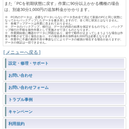
また「PCを初期状態に戻す」作業に90分以上かかる機種の場合
は、別途30分1,000円の追加料金がかかります。
※ PC内のデータは、必要なデータいらないデータ含め全て消えて新規のPCと同じ状態に
なってからバックアップしたデータを書き戻しますので、全く同じ状況とはなりません。
※ 各種アップデートは作業に含まれておりません。
※ データのバックアップ、移行は、データの内容の結果を保証するものでなく、バックア
ップ移行の手順を操作作業として実施させて頂くものとなります。
※ 作業開始後に機器やデータに問題があり、途中で動作が止まってしまうような場合は作
業を中断させて頂く場合があり、その場合基本出張料金6,000円は必要となります。
※ 作業中に不慮の動作不良や事故などによりデータの破損が発生する場合がありますが、
データの保証は一切できません。
[ メニューへ戻る ]
設定・修理・サポート
お問い合わせ
お問い合わせフォーム
トラブル事例
キャンペーン
利用規約