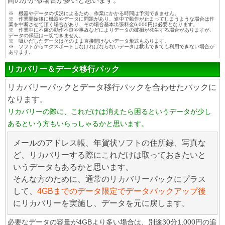
間のかかる場合が多いと思います。
※ 機器やデータの状況によるため、作業にかかる時間は予測できません。
※ 作業開始後に機器やデータに問題があり、途中で動作が止まってしまうような場合は作
業を中断させて頂く場合があり、その場合基本出張料金6,000円は必要となります。
※ 作業中に不慮の動作不良や事故などによりデータの破損が発生する場合がありますが、
データの保証は一切できません。
※ 吸いだしたデータはそのまま直接開けないデータ形式もあります。
※ ソフトからエクスポートしなければならないデータは救出できても利用できない場合が
あります。
リカバリー＆データ移行パック
リカバリーパックとデータ移行パックを合わせたパックに
なります。
リカバリーの際に、これだけは消えたら困るというデータが少し
あるという方もいらっしゃるかと思います。
メールのアドレス帳、年賀状ソフトの住所録、写真な
ど、リカバリーする際にこれだけは取っておきたいと
いうデータもあるかと思います。
そんな方のために、通常のリカバリーパックにプラス
して、
4GBまでのデータ限定でデータバックアップ後
にリカバリーを実施し、データを元に戻します。
必要なデータの容量が4GBより多い場合は、別途30分1,000円の追