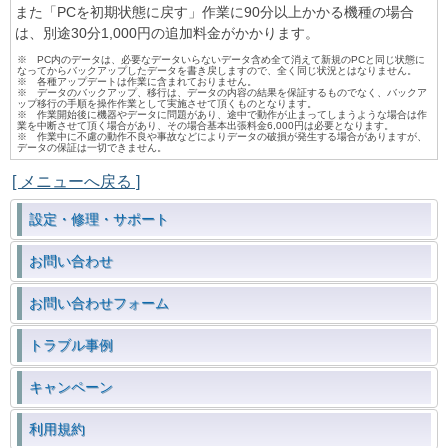
また「PCを初期状態に戻す」作業に90分以上かかる機種の場合
は、別途30分1,000円の追加料金がかかります。
※ PC内のデータは、必要なデータいらないデータ含め全て消えて新規のPCと同じ状態に
なってからバックアップしたデータを書き戻しますので、全く同じ状況とはなりません。
※ 各種アップデートは作業に含まれておりません。
※ データのバックアップ、移行は、データの内容の結果を保証するものでなく、バックア
ップ移行の手順を操作作業として実施させて頂くものとなります。
※ 作業開始後に機器やデータに問題があり、途中で動作が止まってしまうような場合は作
業を中断させて頂く場合があり、その場合基本出張料金6,000円は必要となります。
※ 作業中に不慮の動作不良や事故などによりデータの破損が発生する場合がありますが、
データの保証は一切できません。
[ メニューへ戻る ]
設定・修理・サポート
お問い合わせ
お問い合わせフォーム
トラブル事例
キャンペーン
利用規約