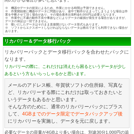
間のかかる場合が多いと思います。
※ 機器やデータの状況によるため、作業にかかる時間は予測できません。
※ 作業開始後に機器やデータに問題があり、途中で動作が止まってしまうような場合は作
業を中断させて頂く場合があり、その場合基本出張料金6,000円は必要となります。
※ 作業中に不慮の動作不良や事故などによりデータの破損が発生する場合がありますが、
データの保証は一切できません。
※ 吸いだしたデータはそのまま直接開けないデータ形式もあります。
※ ソフトからエクスポートしなければならないデータは救出できても利用できない場合が
あります。
リカバリー＆データ移行パック
リカバリーパックとデータ移行パックを合わせたパックに
なります。
リカバリーの際に、これだけは消えたら困るというデータが少し
あるという方もいらっしゃるかと思います。
メールのアドレス帳、年賀状ソフトの住所録、写真な
ど、リカバリーする際にこれだけは取っておきたいと
いうデータもあるかと思います。
そんな方のために、通常のリカバリーパックにプラス
して、
4GBまでのデータ限定でデータバックアップ後
にリカバリーを実施し、データを元に戻します。
必要なデータの容量が4GBより多い場合は、別途30分1,000円の追