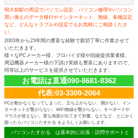
明大前駅の周辺でパソコン設定、パソコン修理やパソコン
買い換えのデータ移行やインターネット、無線、各種設定
など、どんなトラブルや設定でもお気軽にご相談くださ
い。
2003年から23年間の豊富な経験で親切丁寧に作業させて
いただきます。
様々なPCメーカー様、プロバイダ様や回線提供業者様、
周辺機器メーカー様の下請け実績も豊富にありますので、
同等以上のサービスを提供させていただきます。
お電話は直通090-8681-8362
代表:03-3309-2064
PCが動かなくなってしまった。立ち上がらない、開かない、イン
ターネットが繋がらない、WiFI無線が繋がらない、キーボードや
マウスが使えない、変な画面が出てきて邪魔、などなど、とにかく
困ったらパソコンたすかる をよろしくお願いします。
パソコンたすかる は基本的に出張・訪問サポートと