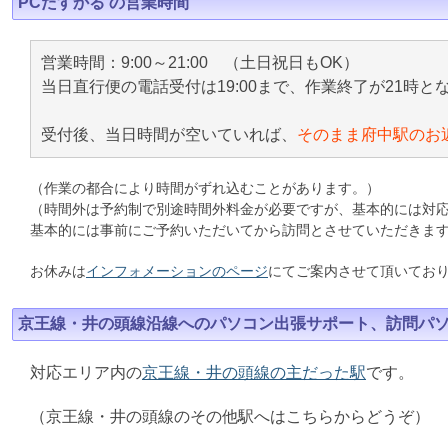
PCたすかる の営業時間
営業時間：9:00～21:00 （土日祝日もOK）
当日直行便の電話受付は19:00まで、作業終了が21時と
受付後、当日時間が空いていれば、
そのまま府中駅のお
（作業の都合により時間がずれ込むことがあります。）
（時間外は予約制で別途時間外料金が必要ですが、基本的には対
基本的には事前にご予約いただいてから訪問とさせていただきま
お休みは
インフォメーションのページ
にてご案内させて頂いてお
京王線・井の頭線沿線へのパソコン出張サポート、訪問パ
対応エリア内の
京王線・井の頭線の主だった駅
です。
（京王線・井の頭線のその他駅へはこちらからどうぞ）