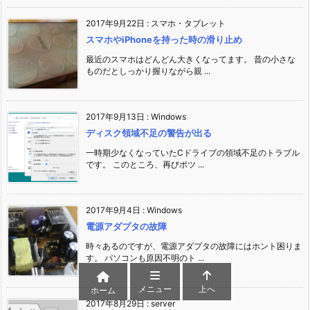
2017年9月22日
:
スマホ・タブレット
スマホやiPhoneを持った時の滑り止め
最近のスマホはどんどん大きくなってます。 昔の小さな
ものだとしっかり握りながら親 ...
2017年9月13日
:
Windows
ディスク領域不足の警告が出る
一時期少なくなっていたCドライブの領域不足のトラブル
です。 このところ、再びポツ ...
2017年9月4日
:
Windows
電源アダプタの故障
時々あるのですが、電源アダプタの故障にはホント困りま
す。 パソコンも原因不明のト ...
メニュー
上へ
ホーム
2017年8月29日
:
server