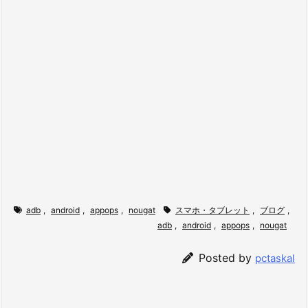
adb
,
android
,
appops
,
nougat
スマホ・タブレット
,
ブログ
,
adb
,
android
,
appops
,
nougat
Posted by
pctaskal