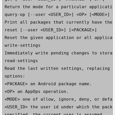
Return the mode for a particular applicatio
query-op [--user <USER_ID>] <OP> [<MODE>]

Print all packages that currently have the 
reset [--user <USER_ID>] [<PACKAGE>]

Reset the given application or all applicat
write-settings

Immediately write pending changes to storag
read-settings

Read the last written settings, replacing c
options:

<PACKAGE> an Android package name.

<OP> an AppOps operation.

<MODE> one of allow, ignore, deny, or defau
<USER_ID> the user id under which the packa
specified, the current user is assumed.