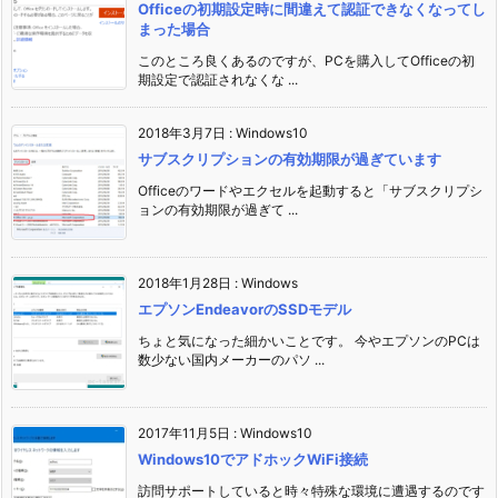
Officeの初期設定時に間違えて認証できなくなってし
まった場合
このところ良くあるのですが、PCを購入してOfficeの初
期設定で認証されなくな ...
2018年3月7日
:
Windows10
サブスクリプションの有効期限が過ぎています
Officeのワードやエクセルを起動すると「サブスクリプシ
ョンの有効期限が過ぎて ...
2018年1月28日
:
Windows
エプソンEndeavorのSSDモデル
ちょと気になった細かいことです。 今やエプソンのPCは
数少ない国内メーカーのパソ ...
2017年11月5日
:
Windows10
Windows10でアドホックWiFi接続
訪問サポートしていると時々特殊な環境に遭遇するのです