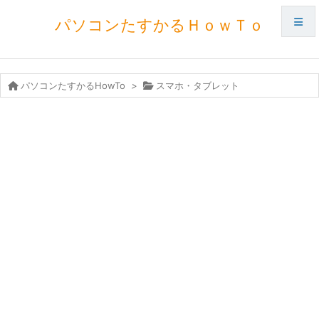
パソコンたすかるＨｏｗＴｏ
メニュ
パソコンたすかるHowTo
>
スマホ・タブレット
サイド
前へ
次へ
検索