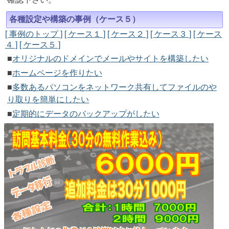
各種設定や構築の事例（ケース５）
[ 事例のトップ ]
[ ケース１ ]
[ ケース２ ]
[ ケース３ ]
[ ケース
４ ]
[ ケース５ ]
■
オリジナルのドメインでメールやサイトを構築したい
■
ホームページを作りたい
■
多数あるパソコンをネットワーク共有してファイルのや
り取りを簡単にしたい
■
定期的にデータのバックアップがしたい