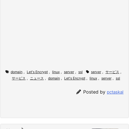
domain
,
Let's Encrypt
,
linux
,
server
,
ssl
server
,
サービス
,
サービス
,
ニュース
,
domain
,
Let's Encrypt
,
linux
,
server
,
ssl
Posted by
pctaskal