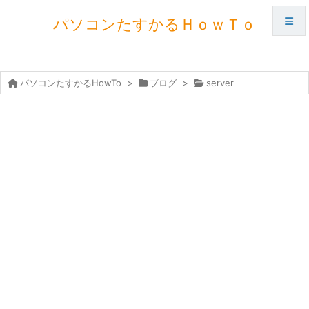
パソコンたすかるＨｏｗＴｏ
メニュ
パソコンたすかるHowTo
>
ブログ
>
server
サイド
前へ
次へ
検索