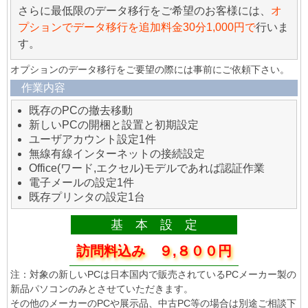
さらに最低限のデータ移行をご希望のお客様には、
オ
プションでデータ移行を追加料金30分1,000円で
行いま
す。
オプションのデータ移行をご要望の際には事前にご依頼下さい。
作業内容
既存のPCの撤去移動
新しいPCの開梱と設置と初期設定
ユーザアカウント設定1件
無線有線インターネットの接続設定
Office(ワード,エクセル)モデルであれば認証作業
電子メールの設定1件
既存プリンタの設定1台
基 本 設 定
訪問料込み ９,８００円
注：対象の新しいPCは日本国内で販売されているPCメーカー製の
新品パソコンのみとさせていただきます。
その他のメーカーのPCや展示品、中古PC等の場合は別途ご相談下