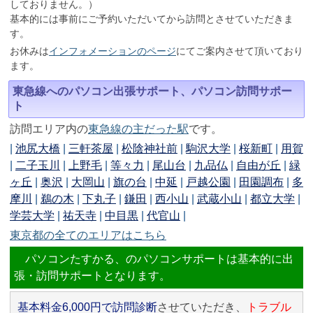
しておりません。）
基本的には事前にご予約いただいてから訪問とさせていただきま
す。
お休みは
インフォメーションのページ
にてご案内させて頂いており
ます。
東急線へのパソコン出張サポート、パソコン訪問サポー
ト
訪問エリア内の
東急線の主だった駅
です。
|
池尻大橋
|
三軒茶屋
|
松陰神社前
|
駒沢大学
|
桜新町
|
用賀
|
二子玉川
|
上野毛
|
等々力
|
尾山台
|
九品仏
|
自由が丘
|
緑
ヶ丘
|
奥沢
|
大岡山
|
旗の台
|
中延
|
戸越公園
|
田園調布
|
多
摩川
|
鵜の木
|
下丸子
|
鎌田
|
西小山
|
武蔵小山
|
都立大学
|
学芸大学
|
祐天寺
|
中目黒
|
代官山
|
東京都の全てのエリアはこちら
パソコンたすかる、のパソコンサポートは基本的に出
張・訪問サポートとなります。
基本料金6,000円で訪問診断
させていただき、
トラブル