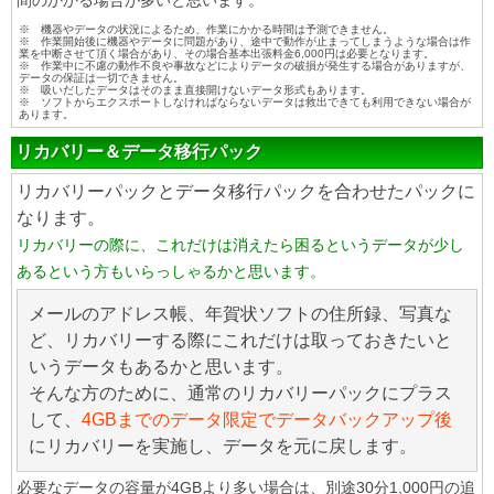
間のかかる場合が多いと思います。
※ 機器やデータの状況によるため、作業にかかる時間は予測できません。
※ 作業開始後に機器やデータに問題があり、途中で動作が止まってしまうような場合は作
業を中断させて頂く場合があり、その場合基本出張料金6,000円は必要となります。
※ 作業中に不慮の動作不良や事故などによりデータの破損が発生する場合がありますが、
データの保証は一切できません。
※ 吸いだしたデータはそのまま直接開けないデータ形式もあります。
※ ソフトからエクスポートしなければならないデータは救出できても利用できない場合が
あります。
リカバリー＆データ移行パック
リカバリーパックとデータ移行パックを合わせたパックに
なります。
リカバリーの際に、これだけは消えたら困るというデータが少し
あるという方もいらっしゃるかと思います。
メールのアドレス帳、年賀状ソフトの住所録、写真な
ど、リカバリーする際にこれだけは取っておきたいと
いうデータもあるかと思います。
そんな方のために、通常のリカバリーパックにプラス
して、
4GBまでのデータ限定でデータバックアップ後
にリカバリーを実施し、データを元に戻します。
必要なデータの容量が4GBより多い場合は、別途30分1,000円の追