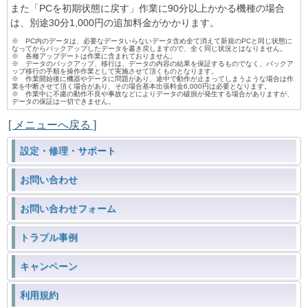
また「PCを初期状態に戻す」作業に90分以上かかる機種の場合
は、別途30分1,000円の追加料金がかかります。
※ PC内のデータは、必要なデータいらないデータ含め全て消えて新規のPCと同じ状態に
なってからバックアップしたデータを書き戻しますので、全く同じ状況とはなりません。
※ 各種アップデートは作業に含まれておりません。
※ データのバックアップ、移行は、データの内容の結果を保証するものでなく、バックア
ップ移行の手順を操作作業として実施させて頂くものとなります。
※ 作業開始後に機器やデータに問題があり、途中で動作が止まってしまうような場合は作
業を中断させて頂く場合があり、その場合基本出張料金6,000円は必要となります。
※ 作業中に不慮の動作不良や事故などによりデータの破損が発生する場合がありますが、
データの保証は一切できません。
[ メニューへ戻る ]
設定・修理・サポート
お問い合わせ
お問い合わせフォーム
トラブル事例
キャンペーン
利用規約