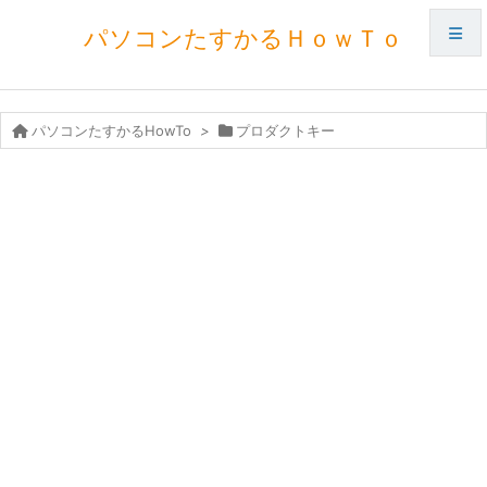
パソコンたすかるＨｏｗＴｏ
メニュ
パソコンたすかるHowTo
>
プロダクトキー
サイド
前へ
次へ
検索