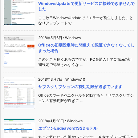
WindowsUpdateで更新サービスに接続できませんで
した
ここ数日WindowsUpdateで「エラーが発生しました」と
なりアップデートで ...
2018年5月6日
:
Windows
Officeの初期設定時に間違えて認証できなくなってし
まった場合
このところ良くあるのですが、PCを購入してOfficeの初
期設定で認証されなくな ...
2018年3月7日
:
Windows10
サブスクリプションの有効期限が過ぎています
Officeのワードやエクセルを起動すると「サブスクリプシ
ョンの有効期限が過ぎて ...
2018年1月28日
:
Windows
エプソンEndeavorのSSDモデル
ちょと気になった細かいことです。 今やエプソンのPCは