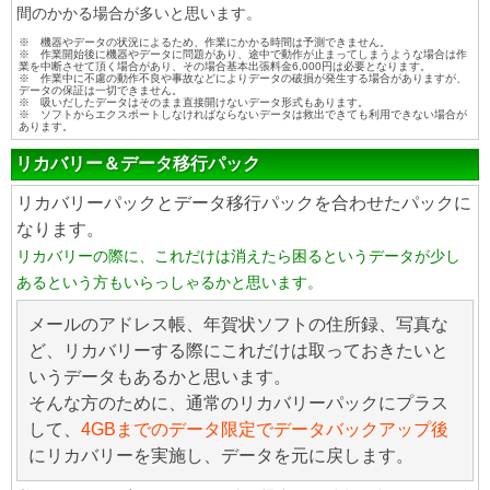
間のかかる場合が多いと思います。
※ 機器やデータの状況によるため、作業にかかる時間は予測できません。
※ 作業開始後に機器やデータに問題があり、途中で動作が止まってしまうような場合は作
業を中断させて頂く場合があり、その場合基本出張料金6,000円は必要となります。
※ 作業中に不慮の動作不良や事故などによりデータの破損が発生する場合がありますが、
データの保証は一切できません。
※ 吸いだしたデータはそのまま直接開けないデータ形式もあります。
※ ソフトからエクスポートしなければならないデータは救出できても利用できない場合が
あります。
リカバリー＆データ移行パック
リカバリーパックとデータ移行パックを合わせたパックに
なります。
リカバリーの際に、これだけは消えたら困るというデータが少し
あるという方もいらっしゃるかと思います。
メールのアドレス帳、年賀状ソフトの住所録、写真な
ど、リカバリーする際にこれだけは取っておきたいと
いうデータもあるかと思います。
そんな方のために、通常のリカバリーパックにプラス
して、
4GBまでのデータ限定でデータバックアップ後
にリカバリーを実施し、データを元に戻します。