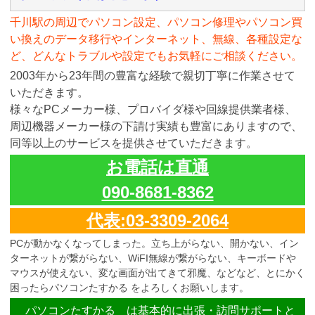
千川駅の周辺でパソコン設定、パソコン修理やパソコン買
い換えのデータ移行やインターネット、無線、各種設定な
ど、どんなトラブルや設定でもお気軽にご相談ください。
2003年から23年間の豊富な経験で親切丁寧に作業させて
いただきます。
様々なPCメーカー様、プロバイダ様や回線提供業者様、
周辺機器メーカー様の下請け実績も豊富にありますので、
同等以上のサービスを提供させていただきます。
お電話は直通
090-8681-8362
代表:03-3309-2064
PCが動かなくなってしまった。立ち上がらない、開かない、イン
ターネットが繋がらない、WiFI無線が繋がらない、キーボードや
マウスが使えない、変な画面が出てきて邪魔、などなど、とにかく
困ったらパソコンたすかる をよろしくお願いします。
パソコンたすかる は基本的に出張・訪問サポートと