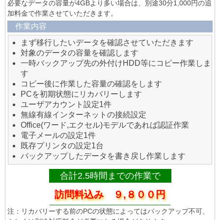
必要なデータの容量が4GBより多い場合は、別途30分1,000円の追
加料金で作業させていただきます。
作業内容
まず移行したいデータを確認させていただきます
対象のデータの容量を確認します
一時バックアップ先の外付けHDD等にコピー作業しま
す
コピー後に作業した容量の確認をします
PCを初期状態にリカバリーします
ユーザアカウント設定1件
無線有線インターネットの接続設定
Office(ワード,エクセル)モデルであれば認証作業
電子メールの設定1件
既存プリンタの設定1台
バックアップしたデータを書き戻し作業します
合計2.5時間までの作業で
訪問料込み ９,８００円
注：リカバリーする前のPCの状態によってはバックアップ不可、