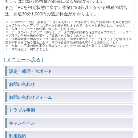
もしくは別途対応料金が必要になる場合があります。
また「PCを初期状態に戻す」作業に90分以上かかる機種の場合
は、別途30分1,000円の追加料金がかかります。
※ PC内のデータは、必要なデータいらないデータ含め全て消えて新規のPCと同じ状態に
なってからバックアップしたデータを書き戻しますので、全く同じ状況とはなりません。
※ 各種アップデートは作業に含まれておりません。
※ データのバックアップ、移行は、データの内容の結果を保証するものでなく、バックア
ップ移行の手順を操作作業として実施させて頂くものとなります。
※ 作業開始後に機器やデータに問題があり、途中で動作が止まってしまうような場合は作
業を中断させて頂く場合があり、その場合基本出張料金6,000円は必要となります。
※ 作業中に不慮の動作不良や事故などによりデータの破損が発生する場合がありますが、
データの保証は一切できません。
[ メニューへ戻る ]
設定・修理・サポート
お問い合わせ
お問い合わせフォーム
トラブル事例
キャンペーン
利用規約