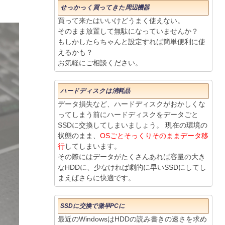
せっかっく買ってきた周辺機器
買って来たはいいけどうまく使えない。
そのまま放置して無駄になっていませんか？
もしかしたらちゃんと設定すれば簡単便利に使
えるかも？
お気軽にご相談ください。
ハードディスクは消耗品
データ損失など、ハードディスクがおかしくな
ってしまう前にハードディスクをデータごと
SSDに交換してしまいましょう。 現在の環境の
状態のまま、
OSごとそっくりそのままデータ移
行
してしまいます。
その際にはデータがたくさんあれば容量の大き
なHDDに、少なければ劇的に早いSSDにしてし
まえばさらに快適です。
SSDに交換で激早PCに
最近のWindowsはHDDの読み書きの速さを求め