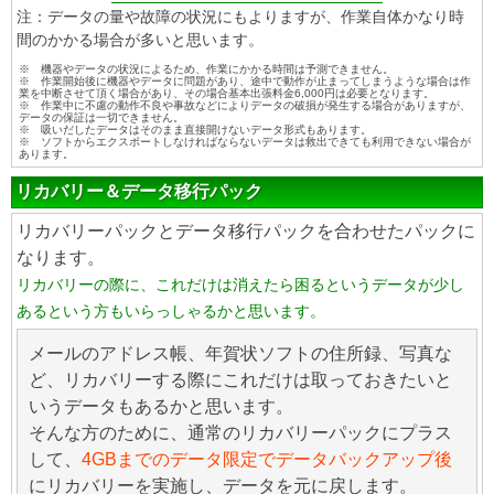
注：データの量や故障の状況にもよりますが、作業自体かなり時
間のかかる場合が多いと思います。
※ 機器やデータの状況によるため、作業にかかる時間は予測できません。
※ 作業開始後に機器やデータに問題があり、途中で動作が止まってしまうような場合は作
業を中断させて頂く場合があり、その場合基本出張料金6,000円は必要となります。
※ 作業中に不慮の動作不良や事故などによりデータの破損が発生する場合がありますが、
データの保証は一切できません。
※ 吸いだしたデータはそのまま直接開けないデータ形式もあります。
※ ソフトからエクスポートしなければならないデータは救出できても利用できない場合が
あります。
リカバリー＆データ移行パック
リカバリーパックとデータ移行パックを合わせたパックに
なります。
リカバリーの際に、これだけは消えたら困るというデータが少し
あるという方もいらっしゃるかと思います。
メールのアドレス帳、年賀状ソフトの住所録、写真な
ど、リカバリーする際にこれだけは取っておきたいと
いうデータもあるかと思います。
そんな方のために、通常のリカバリーパックにプラス
して、
4GBまでのデータ限定でデータバックアップ後
にリカバリーを実施し、データを元に戻します。