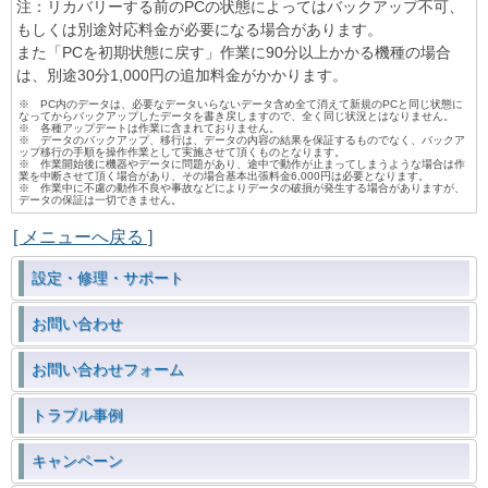
注：リカバリーする前のPCの状態によってはバックアップ不可、
もしくは別途対応料金が必要になる場合があります。
また「PCを初期状態に戻す」作業に90分以上かかる機種の場合
は、別途30分1,000円の追加料金がかかります。
※ PC内のデータは、必要なデータいらないデータ含め全て消えて新規のPCと同じ状態に
なってからバックアップしたデータを書き戻しますので、全く同じ状況とはなりません。
※ 各種アップデートは作業に含まれておりません。
※ データのバックアップ、移行は、データの内容の結果を保証するものでなく、バックア
ップ移行の手順を操作作業として実施させて頂くものとなります。
※ 作業開始後に機器やデータに問題があり、途中で動作が止まってしまうような場合は作
業を中断させて頂く場合があり、その場合基本出張料金6,000円は必要となります。
※ 作業中に不慮の動作不良や事故などによりデータの破損が発生する場合がありますが、
データの保証は一切できません。
[ メニューへ戻る ]
設定・修理・サポート
お問い合わせ
お問い合わせフォーム
トラブル事例
キャンペーン