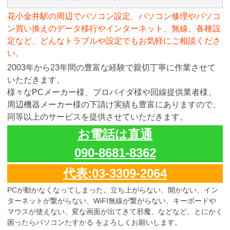
花小金井駅の周辺でパソコン設定、パソコン修理やパソコ
ン買い換えのデータ移行やインターネット、無線、各種設
定など、どんなトラブルや設定でもお気軽にご相談くださ
い。
2003年から23年間の豊富な経験で親切丁寧に作業させて
いただきます。
様々なPCメーカー様、プロバイダ様や回線提供業者様、
周辺機器メーカー様の下請け実績も豊富にありますので、
同等以上のサービスを提供させていただきます。
お電話は直通
090-8681-8362
代表:03-3309-2064
PCが動かなくなってしまった。立ち上がらない、開かない、イン
ターネットが繋がらない、WiFI無線が繋がらない、キーボードや
マウスが使えない、変な画面が出てきて邪魔、などなど、とにかく
困ったらパソコンたすかる をよろしくお願いします。