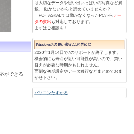
は大切なデータや思い出いっぱいの写真など満
載。 動かないからと諦めていませんか？
PC-TASKALでは動かなくなったPCから
デー
タの救出
も対応しております。
まずはご相談を！
Windows7の買い替えはお早めに
2020年1月14日で7のサポートが終了します。
機会的にも寿命が近い可能性が高いので、買い
替えが必要な時期かもしれません。
面倒な初期設定やデータ移行などまとめておま
応ができる
かせ下さい。
パソコンたすかる