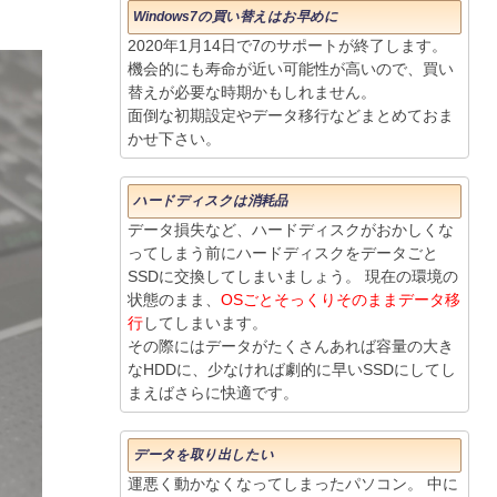
Windows7の買い替えはお早めに
2020年1月14日で7のサポートが終了します。
機会的にも寿命が近い可能性が高いので、買い
替えが必要な時期かもしれません。
面倒な初期設定やデータ移行などまとめておま
かせ下さい。
ハードディスクは消耗品
データ損失など、ハードディスクがおかしくな
ってしまう前にハードディスクをデータごと
SSDに交換してしまいましょう。 現在の環境の
状態のまま、
OSごとそっくりそのままデータ移
行
してしまいます。
その際にはデータがたくさんあれば容量の大き
なHDDに、少なければ劇的に早いSSDにしてし
まえばさらに快適です。
データを取り出したい
運悪く動かなくなってしまったパソコン。 中に