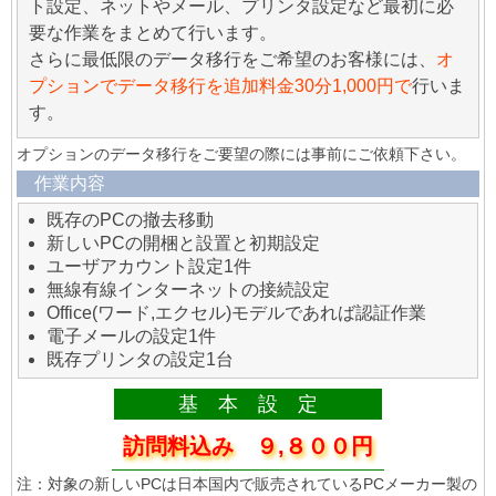
ト設定、ネットやメール、プリンタ設定など最初に必
要な作業をまとめて行います。
さらに最低限のデータ移行をご希望のお客様には、
オ
プションでデータ移行を追加料金30分1,000円で
行いま
す。
オプションのデータ移行をご要望の際には事前にご依頼下さい。
作業内容
既存のPCの撤去移動
新しいPCの開梱と設置と初期設定
ユーザアカウント設定1件
無線有線インターネットの接続設定
Office(ワード,エクセル)モデルであれば認証作業
電子メールの設定1件
既存プリンタの設定1台
基 本 設 定
訪問料込み ９,８００円
注：対象の新しいPCは日本国内で販売されているPCメーカー製の