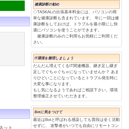
健康診断の勧め
◇TASKALの出張基本料金には、パソコンの簡
単な健康診断も含まれています。 年に一回は健
康診断をしておけば、トラブルを最小限にし快
適にパソコンを使うことができます。
健康診断のみのご利用もお気軽にご利用くだ
さい。
IT環境を整理しましょう
だんだん増えてくるIT関連機器。継ぎ足し継ぎ
足しでぐちゃぐちゃになっていませんか？ あま
りひどいことになっているとトラブル発生時に
大変な事になります。
もし気になるようであればご相談下さい。環境
整理修正させていただきます。
Botに気をつけて
最近はBotと呼ばれる感染しても普段は全く活動
せずに、 攻撃者がいつでも自由にリモートコン
ネット、