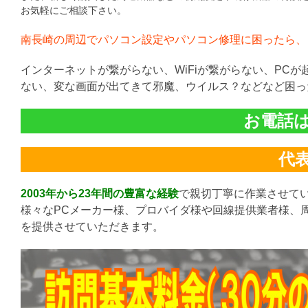
お気軽にご相談下さい。
南長崎の周辺でパソコン設定やパソコン修理に困ったら、
インターネットが繋がらない、WiFiが繋がらない、PC
ない、変な画面が出てきて邪魔、ウイルス？などなど困っ
お電話は直
代表:
2003年から23年間の豊富な経験
で親切丁寧に作業させて
様々なPCメーカー様、プロバイダ様や回線提供業者様、
を提供させていただきます。