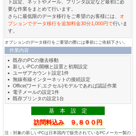
ト設定、ネットやメール、プリンタ設定など最初に必
要な作業をまとめて行います。
さらに最低限のデータ移行をご希望のお客様には、
オ
プションでデータ移行を追加料金30分1,000円で
行いま
す。
オプションのデータ移行をご要望の際には事前にご依頼下さい。
作業内容
既存のPCの撤去移動
新しいPCの開梱と設置と初期設定
ユーザアカウント設定1件
無線有線インターネットの接続設定
Office(ワード,エクセル)モデルであれば認証作業
電子メールの設定1件
既存プリンタの設定1台
基 本 設 定
訪問料込み ９,８００円
注：対象の新しいPCは日本国内で販売されているPCメーカー製の