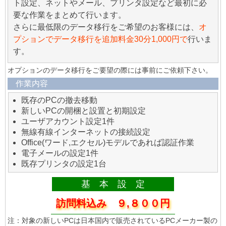
ト設定、ネットやメール、プリンタ設定など最初に必
要な作業をまとめて行います。
さらに最低限のデータ移行をご希望のお客様には、
オ
プションでデータ移行を追加料金30分1,000円で
行いま
す。
オプションのデータ移行をご要望の際には事前にご依頼下さい。
作業内容
既存のPCの撤去移動
新しいPCの開梱と設置と初期設定
ユーザアカウント設定1件
無線有線インターネットの接続設定
Office(ワード,エクセル)モデルであれば認証作業
電子メールの設定1件
既存プリンタの設定1台
基 本 設 定
訪問料込み ９,８００円
注：対象の新しいPCは日本国内で販売されているPCメーカー製の