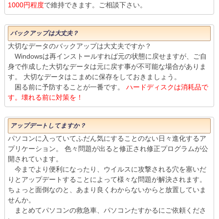
1000円程度
で維持できます。ご相談下さい。
バックアップは大丈夫？
大切なデータのバックアップは大丈夫ですか？
Windowsは再インストールすれば元の状態に戻せますが、ご自
身で作成した大切なデータは元に戻す事が不可能な場合がありま
す。 大切なデータはこまめに保存をしておきましょう。
困る前に予防することが一番です。
ハードディスクは消耗品で
す。壊れる前に対策を！
アップデートしてますか？
パソコンに入っていてふだん気にすることのない日々進化するア
プリケーション。 色々問題が出ると修正され修正プログラムが公
開されています。
今までより便利になったり、ウイルスに攻撃される穴を塞いだ
りとアップデートすることによって様々な問題が解決されます。
ちょっと面倒なのと、あまり良くわからないからと放置していま
せんか。
まとめてパソコンの救急車、パソコンたすかるにご依頼くださ