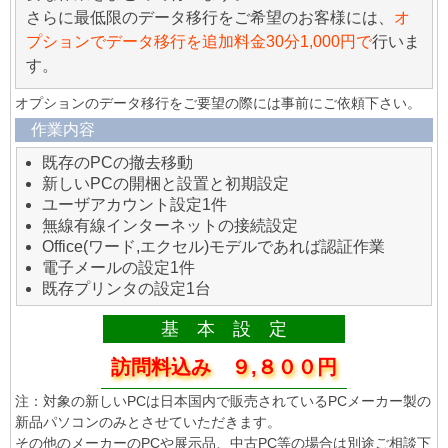
さらに最低限のデータ移行をご希望のお客様には、
オ
プションでデータ移行を追加料金30分1,000円で
行いま
す。
オプションのデータ移行をご要望の際には事前にご依頼下さい。
作業内容
既存のPCの撤去移動
新しいPCの開梱と設置と初期設定
ユーザアカウント設定1件
無線有線インターネットの接続設定
Office(ワード,エクセル)モデルであれば認証作業
電子メールの設定1件
既存プリンタの設定1台
基 本 設 定
訪問料込み ９,８００円
注：対象の新しいPCは日本国内で販売されているPCメーカー製の
新品パソコンのみとさせていただきます。
その他のメーカーのPCや展示品、中古PC等の場合は別途ご相談下