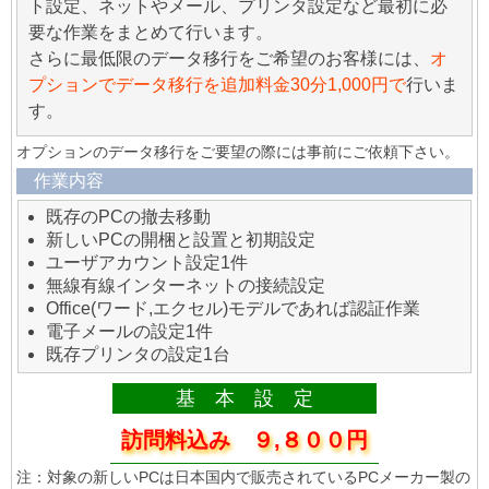
ト設定、ネットやメール、プリンタ設定など最初に必
要な作業をまとめて行います。
さらに最低限のデータ移行をご希望のお客様には、
オ
プションでデータ移行を追加料金30分1,000円で
行いま
す。
オプションのデータ移行をご要望の際には事前にご依頼下さい。
作業内容
既存のPCの撤去移動
新しいPCの開梱と設置と初期設定
ユーザアカウント設定1件
無線有線インターネットの接続設定
Office(ワード,エクセル)モデルであれば認証作業
電子メールの設定1件
既存プリンタの設定1台
基 本 設 定
訪問料込み ９,８００円
注：対象の新しいPCは日本国内で販売されているPCメーカー製の