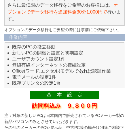
さらに最低限のデータ移行をご希望のお客様には、
オ
プションでデータ移行を追加料金30分1,000円で
行いま
す。
オプションのデータ移行をご要望の際には事前にご依頼下さい。
作業内容
既存のPCの撤去移動
新しいPCの開梱と設置と初期設定
ユーザアカウント設定1件
無線有線インターネットの接続設定
Office(ワード,エクセル)モデルであれば認証作業
電子メールの設定1件
既存プリンタの設定1台
基 本 設 定
訪問料込み ９,８００円
注：対象の新しいPCは日本国内で販売されているPCメーカー製の
新品パソコンのみとさせていただきます。
その他のメーカーのPCや展示品、中古PC等の場合は別途ご相談下