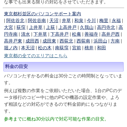
な事でも出来る限りの対応をさせていただきます。
東京都杉並区のパソコンサポート案内
|
阿佐谷北
|
阿佐谷南
|
天沼
|
井草
|
和泉
|
今川
|
梅里
|
永福
|
大宮
|
荻窪
|
上井草
|
上荻
|
上高井戸
|
久我山
|
高円寺北
|
高
円寺南
|
清水
|
下井草
|
下高井戸
|
松庵
|
善福寺
|
高井戸西
|
高井戸東
|
成田西
|
成田東
|
西荻北
|
西荻南
|
浜田山
|
方南
|
堀ノ内
|
本天沼
|
松の木
|
南荻窪
|
宮前
|
桃井
|
和田
東京都の全てのエリアはこちら
料金の目安
パソコンたすかるの料金は30分ごとの時間制となっていま
す。
例えば複数の作業をご依頼いただいた場合、1台のPCのデ
ータ移行のコピー中に他のPCや機器の設定作業や、よろ
ず相談などの対応ができるので料金節約にもつながりま
す。
参考までに概ね30分以内で対応可能な作業の目安。