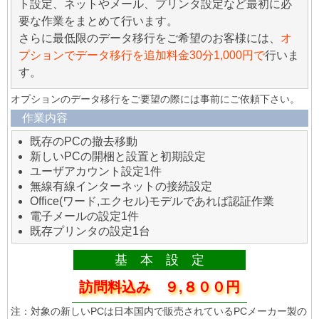
ト設定、ネットやメール、プリンタ設定など最初に必
要な作業をまとめて行います。
さらに最低限のデータ移行をご希望のお客様には、
オ
プションでデータ移行を追加料金30分1,000円で
行いま
す。
オプションのデータ移行をご要望の際には事前にご依頼下さい。
作業内容
既存のPCの撤去移動
新しいPCの開梱と設置と初期設定
ユーザアカウント設定1件
無線有線インターネットの接続設定
Office(ワード,エクセル)モデルであれば認証作業
電子メールの設定1件
既存プリンタの設定1台
基 本 設 定
訪問料込み ９,８００円
注：対象の新しいPCは日本国内で販売されているPCメーカー製の