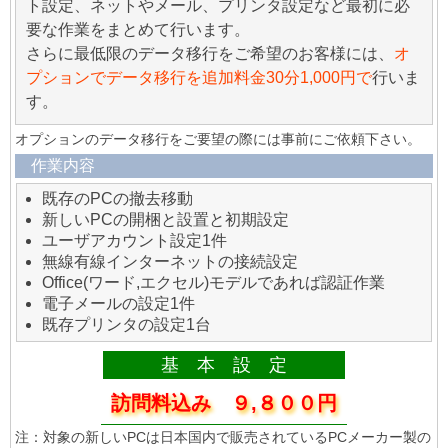
ト設定、ネットやメール、プリンタ設定など最初に必
要な作業をまとめて行います。
さらに最低限のデータ移行をご希望のお客様には、
オ
プションでデータ移行を追加料金30分1,000円で
行いま
す。
オプションのデータ移行をご要望の際には事前にご依頼下さい。
作業内容
既存のPCの撤去移動
新しいPCの開梱と設置と初期設定
ユーザアカウント設定1件
無線有線インターネットの接続設定
Office(ワード,エクセル)モデルであれば認証作業
電子メールの設定1件
既存プリンタの設定1台
基 本 設 定
訪問料込み ９,８００円
注：対象の新しいPCは日本国内で販売されているPCメーカー製の