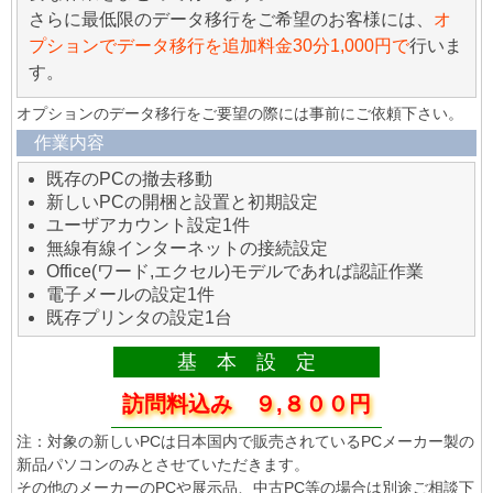
さらに最低限のデータ移行をご希望のお客様には、
オ
プションでデータ移行を追加料金30分1,000円で
行いま
す。
オプションのデータ移行をご要望の際には事前にご依頼下さい。
作業内容
既存のPCの撤去移動
新しいPCの開梱と設置と初期設定
ユーザアカウント設定1件
無線有線インターネットの接続設定
Office(ワード,エクセル)モデルであれば認証作業
電子メールの設定1件
既存プリンタの設定1台
基 本 設 定
訪問料込み ９,８００円
注：対象の新しいPCは日本国内で販売されているPCメーカー製の
新品パソコンのみとさせていただきます。
その他のメーカーのPCや展示品、中古PC等の場合は別途ご相談下