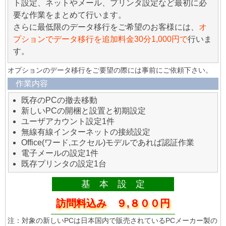
ト設定、ネットやメール、プリンタ設定など最初に必
要な作業をまとめて行います。
さらに最低限のデータ移行をご希望のお客様には、
オ
プションでデータ移行を追加料金30分1,000円で
行いま
す。
オプションのデータ移行をご要望の際には事前にご依頼下さい。
作業内容
既存のPCの撤去移動
新しいPCの開梱と設置と初期設定
ユーザアカウント設定1件
無線有線インターネットの接続設定
Office(ワード,エクセル)モデルであれば認証作業
電子メールの設定1件
既存プリンタの設定1台
基 本 設 定
訪問料込み ９,８００円
注：対象の新しいPCは日本国内で販売されているPCメーカー製の