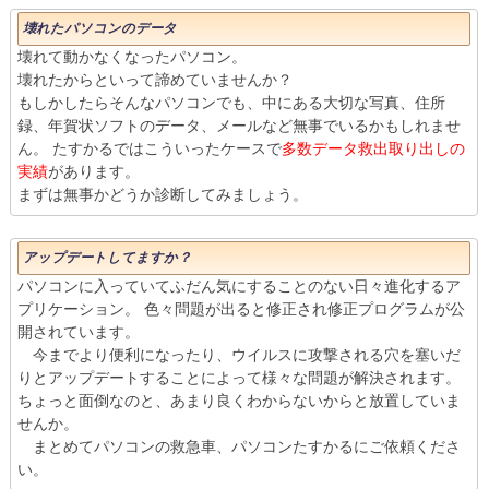
壊れたパソコンのデータ
壊れて動かなくなったパソコン。
壊れたからといって諦めていませんか？
もしかしたらそんなパソコンでも、中にある大切な写真、住所
録、年賀状ソフトのデータ、メールなど無事でいるかもしれませ
ん。 たすかるではこういったケースで
多数データ救出取り出しの
実績
があります。
まずは無事かどうか診断してみましょう。
アップデートしてますか？
パソコンに入っていてふだん気にすることのない日々進化するア
プリケーション。 色々問題が出ると修正され修正プログラムが公
開されています。
今までより便利になったり、ウイルスに攻撃される穴を塞いだ
りとアップデートすることによって様々な問題が解決されます。
ちょっと面倒なのと、あまり良くわからないからと放置していま
せんか。
まとめてパソコンの救急車、パソコンたすかるにご依頼くださ
い。