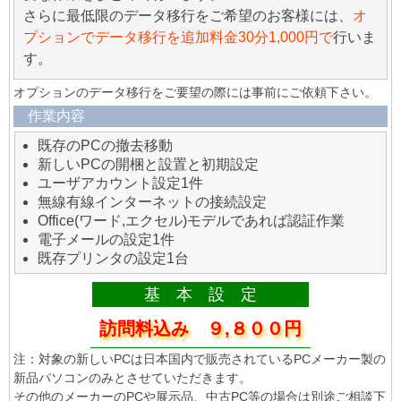
さらに最低限のデータ移行をご希望のお客様には、
オ
プションでデータ移行を追加料金30分1,000円で
行いま
す。
オプションのデータ移行をご要望の際には事前にご依頼下さい。
作業内容
既存のPCの撤去移動
新しいPCの開梱と設置と初期設定
ユーザアカウント設定1件
無線有線インターネットの接続設定
Office(ワード,エクセル)モデルであれば認証作業
電子メールの設定1件
既存プリンタの設定1台
基 本 設 定
訪問料込み ９,８００円
注：対象の新しいPCは日本国内で販売されているPCメーカー製の
新品パソコンのみとさせていただきます。
その他のメーカーのPCや展示品、中古PC等の場合は別途ご相談下