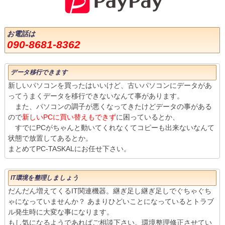
お電話は
090-8681-8362
データ移行できます
新しいパソコンを買ったはいいけど、古いパソコンにデータがあ
ってうまくデータを移行できないなんて事があります。
また、パソコンの調子が悪くなってきたけどデータの事がある
ので
新しいPCに買い替えもできず
に困っているとか、
すでにPCがちゃんと動いてくれなくてコピーも出来ないなんて
状態で放置してあるとか。
まとめてPC-TASKALにお任せ下さい。
IT環境を整理しましょう
だんだん増えてくるIT関連機器。継ぎ足し継ぎ足しでぐちゃぐち
ゃになっていませんか？ あまりひどいことになっているとトラブ
ル発生時に大変な事になります。
もし気になるようであればご相談下さい。環境整理修正させてい