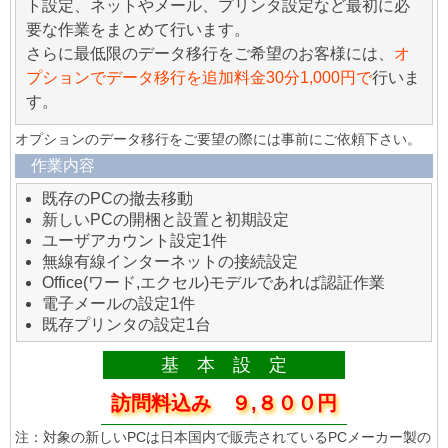
ト設定、ネットやメール、プリンタ設定など最初に必
要な作業をまとめて行います。
さらに最低限のデータ移行をご希望のお客様には、
オ
プションでデータ移行を追加料金30分1,000円で
行いま
す。
オプションのデータ移行をご要望の際には事前にご依頼下さい。
作業内容
既存のPCの撤去移動
新しいPCの開梱と設置と初期設定
ユーザアカウント設定1件
無線有線インターネットの接続設定
Office(ワード,エクセル)モデルであれば認証作業
電子メールの設定1件
既存プリンタの設定1台
基 本 設 定
訪問料込み ９,８００円
注：対象の新しいPCは日本国内で販売されているPCメーカー製の