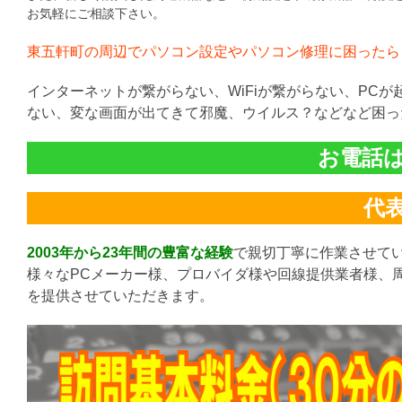
お気軽にご相談下さい。
東五軒町の周辺でパソコン設定やパソコン修理に困ったら
インターネットが繋がらない、WiFiが繋がらない、PC
ない、変な画面が出てきて邪魔、ウイルス？などなど困っ
お電話は直
代表:
2003年から23年間の豊富な経験
で親切丁寧に作業させて
様々なPCメーカー様、プロバイダ様や回線提供業者様、
を提供させていただきます。