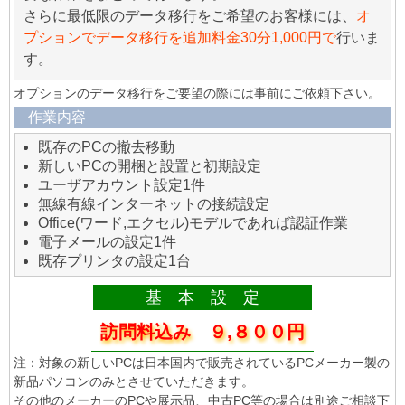
さらに最低限のデータ移行をご希望のお客様には、
オ
プションでデータ移行を追加料金30分1,000円で
行いま
す。
オプションのデータ移行をご要望の際には事前にご依頼下さい。
作業内容
既存のPCの撤去移動
新しいPCの開梱と設置と初期設定
ユーザアカウント設定1件
無線有線インターネットの接続設定
Office(ワード,エクセル)モデルであれば認証作業
電子メールの設定1件
既存プリンタの設定1台
基 本 設 定
訪問料込み ９,８００円
注：対象の新しいPCは日本国内で販売されているPCメーカー製の
新品パソコンのみとさせていただきます。
その他のメーカーのPCや展示品、中古PC等の場合は別途ご相談下