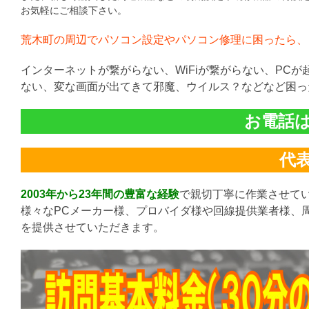
お気軽にご相談下さい。
荒木町の周辺でパソコン設定やパソコン修理に困ったら、
インターネットが繋がらない、WiFiが繋がらない、PC
ない、変な画面が出てきて邪魔、ウイルス？などなど困っ
お電話は直
代表:
2003年から23年間の豊富な経験
で親切丁寧に作業させて
様々なPCメーカー様、プロバイダ様や回線提供業者様、
を提供させていただきます。