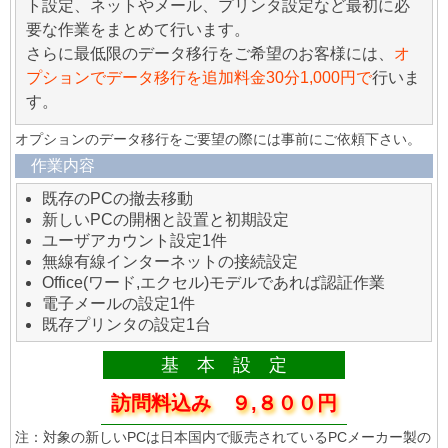
ト設定、ネットやメール、プリンタ設定など最初に必
要な作業をまとめて行います。
さらに最低限のデータ移行をご希望のお客様には、
オ
プションでデータ移行を追加料金30分1,000円で
行いま
す。
オプションのデータ移行をご要望の際には事前にご依頼下さい。
作業内容
既存のPCの撤去移動
新しいPCの開梱と設置と初期設定
ユーザアカウント設定1件
無線有線インターネットの接続設定
Office(ワード,エクセル)モデルであれば認証作業
電子メールの設定1件
既存プリンタの設定1台
基 本 設 定
訪問料込み ９,８００円
注：対象の新しいPCは日本国内で販売されているPCメーカー製の