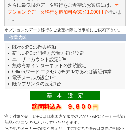
さらに最低限のデータ移行をご希望のお客様には、
オ
プションでデータ移行を追加料金30分1,000円で
行いま
す。
オプションのデータ移行をご要望の際には事前にご依頼下さい。
作業内容
既存のPCの撤去移動
新しいPCの開梱と設置と初期設定
ユーザアカウント設定1件
無線有線インターネットの接続設定
Office(ワード,エクセル)モデルであれば認証作業
電子メールの設定1件
既存プリンタの設定1台
基 本 設 定
訪問料込み ９,８００円
注：対象の新しいPCは日本国内で販売されているPCメーカー製の
新品パソコンのみとさせていただきます。
その他のメーカーのPCや展示品、中古PC等の場合は別途ご相談下