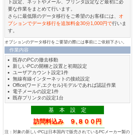
ト設定、ネットやメール、プリンタ設定など最初に必
要な作業をまとめて行います。
さらに最低限のデータ移行をご希望のお客様には、
オ
プションでデータ移行を追加料金30分1,000円で
行いま
す。
オプションのデータ移行をご要望の際には事前にご依頼下さい。
作業内容
既存のPCの撤去移動
新しいPCの開梱と設置と初期設定
ユーザアカウント設定1件
無線有線インターネットの接続設定
Office(ワード,エクセル)モデルであれば認証作業
電子メールの設定1件
既存プリンタの設定1台
基 本 設 定
訪問料込み ９,８００円
注：対象の新しいPCは日本国内で販売されているPCメーカー製の