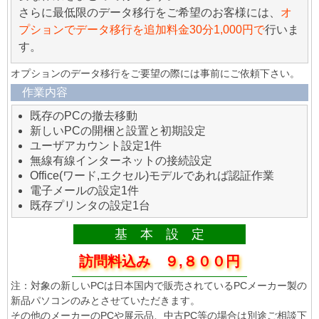
さらに最低限のデータ移行をご希望のお客様には、
オ
プションでデータ移行を追加料金30分1,000円で
行いま
す。
オプションのデータ移行をご要望の際には事前にご依頼下さい。
作業内容
既存のPCの撤去移動
新しいPCの開梱と設置と初期設定
ユーザアカウント設定1件
無線有線インターネットの接続設定
Office(ワード,エクセル)モデルであれば認証作業
電子メールの設定1件
既存プリンタの設定1台
基 本 設 定
訪問料込み ９,８００円
注：対象の新しいPCは日本国内で販売されているPCメーカー製の
新品パソコンのみとさせていただきます。
その他のメーカーのPCや展示品、中古PC等の場合は別途ご相談下