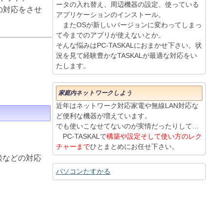
ータの入れ替え、周辺機器の設定、使っている
りの対応をさせ
アプリケーションのインストール。
またOSが新しいバージョンに変わってしまっ
て今までのアプリが使えないとか。
そんな悩みはPC-TASKALにおまかせ下さい。状
況を見て経験豊かなTASKALが最適な対応をい
たします。
家庭内ネットワークしよう
近年はネットワーク対応家電や無線LAN対応な
ど便利な機器が増えています。
でも使いこなせてないのが実情だったりして…
PC-TASKALで
構築や設定そして使い方のレク
チャーまで
ひとまとめにお任せ下さい。
談などの対応
パソコンたすかる