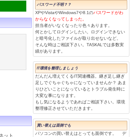
パスワード不明？？
XPやVistaやWindows7や8.1の
パスワードがわ
からなくなってしまった。
担当者がいなくなったり色々あります。
何とかしてログインしたい。ログインできない
と暗号化したファイルが取り出せないなど。
そんな時はご相談下さい。TASKALでは多数実
績があります。
IT環境を整理しましょう
だんだん増えてくるIT関連機器。継ぎ足し継ぎ
足しでぐちゃぐちゃになっていませんか？ あま
りひどいことになっているとトラブル発生時に
大変な事になります。
もし気になるようであればご相談下さい。環境
整理修正させていただきます。
買い替えは面倒でも
パソコンの買い替えはとっても面倒です。 デ
ネット、