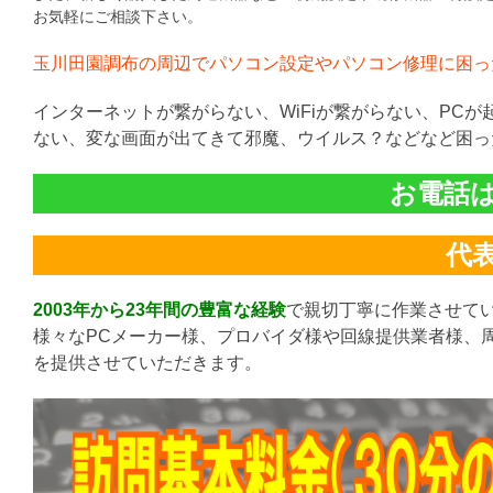
お気軽にご相談下さい。
玉川田園調布の周辺でパソコン設定やパソコン修理に困っ
インターネットが繋がらない、WiFiが繋がらない、PC
ない、変な画面が出てきて邪魔、ウイルス？などなど困っ
お電話は直
代表:
2003年から23年間の豊富な経験
で親切丁寧に作業させて
様々なPCメーカー様、プロバイダ様や回線提供業者様、
を提供させていただきます。