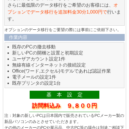
さらに最低限のデータ移行をご希望のお客様には、
オ
プションでデータ移行を追加料金30分1,000円で
行いま
す。
オプションのデータ移行をご要望の際には事前にご依頼下さい。
作業内容
既存のPCの撤去移動
新しいPCの開梱と設置と初期設定
ユーザアカウント設定1件
無線有線インターネットの接続設定
Office(ワード,エクセル)モデルであれば認証作業
電子メールの設定1件
既存プリンタの設定1台
基 本 設 定
訪問料込み ９,８００円
注：対象の新しいPCは日本国内で販売されているPCメーカー製の
新品パソコンのみとさせていただきます。
その他のメーカーのPCや展示品、中古PC等の場合は別途ご相談下